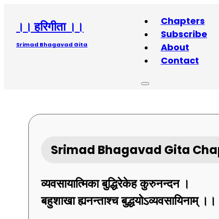
Chapters
।। हरिगीता ।।
Subscribe
Srimad Bhagavad Gita
About
Contact
Srimad Bhagavad Gita Chap
व्यवसायात्मिका
बुद्धिरेकेह
कुरुनन्दन ।
बहुशाखा
ह्यनन्ताश्च
बुद्धयोऽव्यवसायिनाम् ।