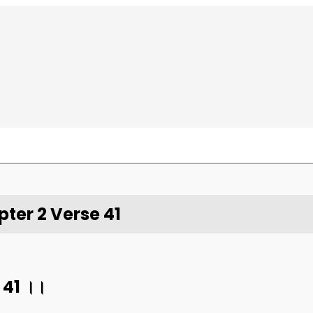
ter 2 Verse 41
।
41
।।