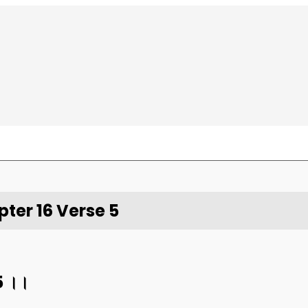
ter 16 Verse 5
5
।।